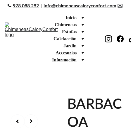
📞 
978 088 292
  | 
info@chimeneascaloryconfort.com
 ✉️ 
Inicio
Chimeneas
Estufas
Calefacción
Jardin
Accesorios
Información
BARBAC
OA