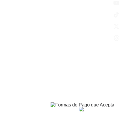
Blog
Servicios
Contacto
Avenida Huesca 31 Bajos  
Alcañiz, 44600
Tel: 
978088292
info@chimeneascaloryconfort.co
m
Horarios Tienda
Ubicacion
Garantias
Devoluciones
Cancelaciones
Términos y Condiciones
Formas de Pago
© 2024. Chimeneascaloryconfort todos los derechos reservado