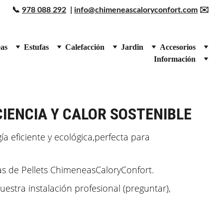
📞 
978 088 292
  | 
info@chimeneascaloryconfort.com
 ✉️ 
as
Estufas
Calefacción
Jardin
Accesorios
Información
CIENCIA Y CALOR SOSTENIBLE
a eficiente y ecológica,perfecta para 
s de Pellets ChimeneasCaloryConfort.
stra instalación profesional (preguntar), 