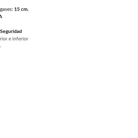
gases:
15 cm.
 A
 Seguridad
ior e inferior
m