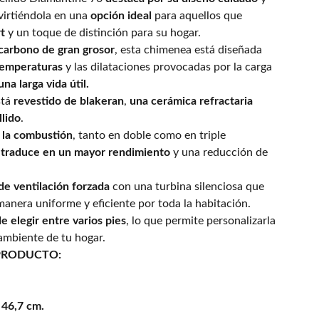
virtiéndola en una
opción ideal
para aquellos que
t
y un toque de distinción para su hogar.
 carbono de gran grosor
, esta chimenea está diseñada
s temperaturas
y las dilataciones provocadas por la carga
na larga vida útil.
stá
revestido de blakeran
,
una cerámica refractaria
llido
.
 la combustión
, tanto en doble como en triple
traduce en un mayor rendimiento
y una reducción de
de ventilación forzada
con una turbina silenciosa que
 manera uniforme y eficiente por toda la habitación.
de elegir entre varios pies
, lo que permite personalizarla
 ambiente de tu hogar.
PRODUCTO:
 46,7 cm.