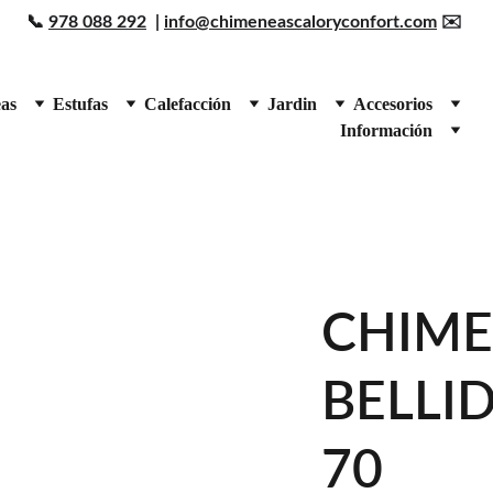
📞 
978 088 292
  | 
info@chimeneascaloryconfort.com
 ✉️ 
as
Estufas
Calefacción
Jardin
Accesorios
Información
CHIME
BELLI
70