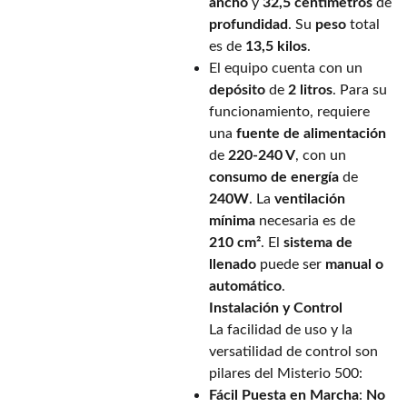
ancho
y
32,5 centímetros
de
profundidad
. Su
peso
total
es de
13,5 kilos
.
El equipo cuenta con un
depósito
de
2 litros
. Para su
funcionamiento, requiere
una
fuente de alimentación
de
220-240 V
, con un
consumo de energía
de
240W
. La
ventilación
mínima
necesaria es de
210 cm²
. El
sistema de
llenado
puede ser
manual o
automático
.
Instalación y Control
La facilidad de uso y la
versatilidad de control son
pilares del Misterio 500:
Fácil Puesta en Marcha
:
No