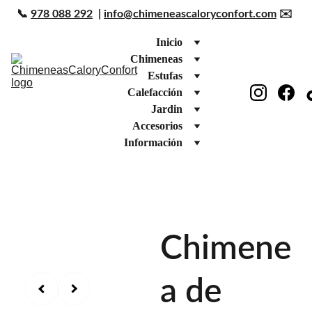
📞 
978 088 292
  | 
info@chimeneascaloryconfort.com
 ✉️ 
Inicio
Chimeneas
Estufas
Calefacción
Jardin
Accesorios
Información
Chimene
a de