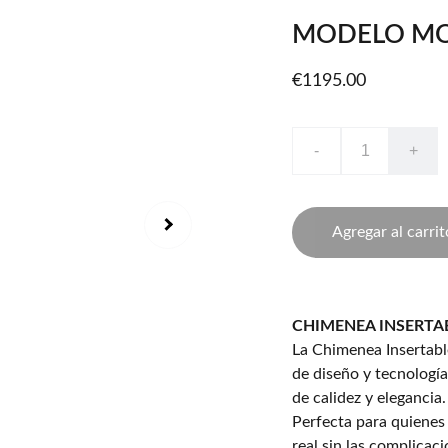
MODELO MO
€1195.00
-
+
Agregar al carrit
CHIMENEA INSERTA
La Chimenea Insertabl
de diseño y tecnología
de calidez y elegancia.
Perfecta para quienes 
real sin las complicac