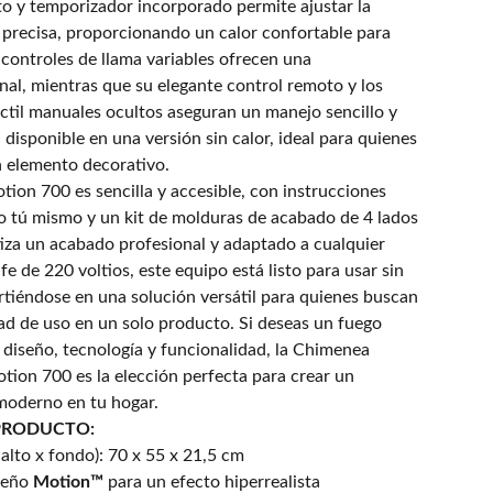
to y temporizador incorporado permite ajustar la
precisa, proporcionando un calor confortable para
 controles de llama variables ofrecen una
nal, mientras que su elegante control remoto y los
ctil manuales ocultos aseguran un manejo sencillo y
 disponible en una versión sin calor, ideal para quienes
 elemento decorativo.
otion 700 es sencilla y accesible, con instrucciones
lo tú mismo y un kit de molduras de acabado de 4 lados
tiza un acabado profesional y adaptado a cualquier
e de 220 voltios, este equipo está listo para usar sin
rtiéndose en una solución versátil para quienes buscan
lidad de uso en un solo producto. Si deseas un fuego
 diseño, tecnología y funcionalidad, la Chimenea
otion 700 es la elección perfecta para crear un
moderno en tu hogar.
PRODUCTO:
alto x fondo): 70 x 55 x 21,5 cm
 leño
Motion™
para un efecto hiperrealista