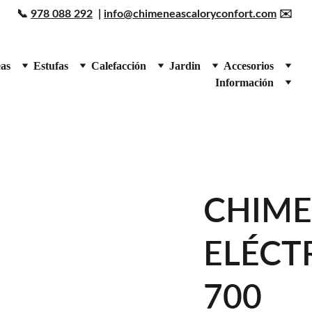
📞 
978 088 292
  | 
info@chimeneascaloryconfort.com
 ✉️ 
as
Estufas
Calefacción
Jardin
Accesorios
Información
CHIME
ELÉCT
700