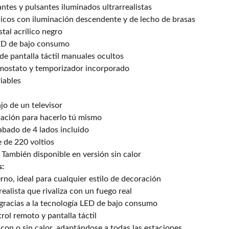
antes y pulsantes iluminados ultrarrealistas
nicos con iluminación descendente y de lecho de brasas
tal acrílico negro
LED de bajo consumo
de pantalla táctil manuales ocultos
rmostato y temporizador incorporado
iables
jo de un televisor
alación para hacerlo tú mismo
abado de 4 lados incluido
 de 220 voltios
 También disponible en versión sin calor
s:
no, ideal para cualquier estilo de decoración
realista que rivaliza con un fuego real
 gracias a la tecnología LED de bajo consumo
rol remoto y pantalla táctil
 con o sin calor, adaptándose a todas las estaciones