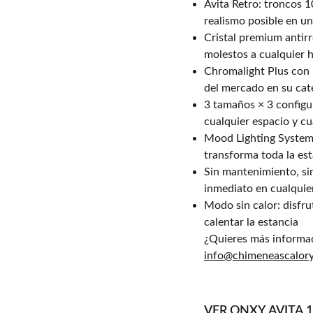
Avita Retro: troncos 
realismo posible en un
Cristal premium antirre
molestos a cualquier h
Chromalight Plus con 
del mercado en su cat
3 tamaños × 3 configu
cualquier espacio y c
Mood Lighting System 
transforma toda la es
Sin mantenimiento, sin
inmediato en cualquie
Modo sin calor: disfru
calentar la estancia
¿Quieres más informa
info@chimeneascalor
VER ONXY AVITA 