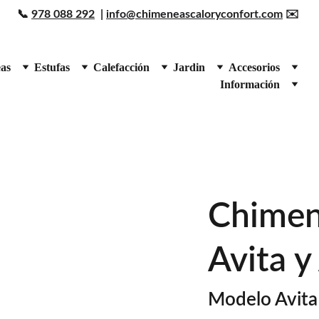
📞 
978 088 292
  | 
info@chimeneascaloryconfort.com
 ✉️ 
as
Estufas
Calefacción
Jardin
Accesorios
Información
Chimen
Avita y
Modelo Avita 