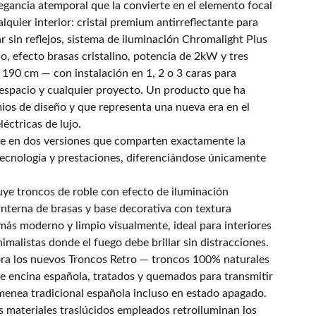
egancia atemporal que la convierte en el elemento focal
quier interior: cristal premium antirreflectante para
r sin reflejos, sistema de iluminación Chromalight Plus
o, efecto brasas cristalino, potencia de 2kW y tres
190 cm — con instalación en 1, 2 o 3 caras para
 espacio y cualquier proyecto. Un producto que ha
ios de diseño y que representa una nueva era en el
éctricas de lujo.
ble en dos versiones que comparten exactamente la
ecnología y prestaciones, diferenciándose únicamente
uye troncos de roble con efecto de iluminación
interna de brasas y base decorativa con textura
 más moderno y limpio visualmente, ideal para interiores
alistas donde el fuego debe brillar sin distracciones.
ra los nuevos Troncos Retro — troncos 100% naturales
e encina española, tratados y quemados para transmitir
imenea tradicional española incluso en estado apagado.
s materiales traslúcidos empleados retroiluminan los