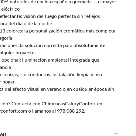
100% naturales de encina española quemada — el mayor
 eléctrico
flectante: visión del fuego perfecta sin reflejos
ora del día o de la noche
13 colores: la personalización cromática más completa
egoría
raciones: la solución correcta para absolutamente
ualquier proyecto
opcional: iluminación ambiental integrada que
tancia
 cenizas, sin conductos: instalación limpia y uso
r hogar
ta del efecto visual en verano o en cualquier época sin
ción? Contacta con ChimeneasCaloryConfort en
yconfort.com
o llámanos al 978 088 292.
160