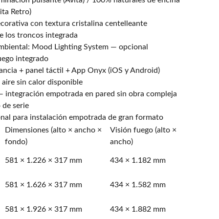
minación pulsante (Avita) / 100% naturales de encina
ta Retro)
corativa con textura cristalina centelleante
e los troncos integrada
mbiental: Mood Lighting System — opcional
uego integrado
ancia + panel táctil + App Onyx (iOS y Android)
aire sin calor disponible
í — integración empotrada en pared sin obra compleja
 de serie
al para instalación empotrada de gran formato
Dimensiones (alto × ancho ×
Visión fuego (alto ×
fondo)
ancho)
581 × 1.226 × 317 mm
434 × 1.182 mm
581 × 1.626 × 317 mm
434 × 1.582 mm
581 × 1.926 × 317 mm
434 × 1.882 mm