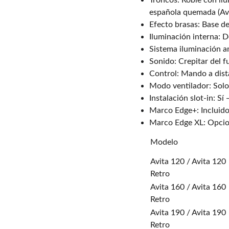
Troncos: Roble con ilu
española quemada (Avi
Efecto brasas: Base de
Iluminación interna: D
Sistema iluminación a
Sonido: Crepitar del f
Control: Mando a dist
Modo ventilador: Solo 
Instalación slot-in: S
Marco Edge+: Incluido
Marco Edge XL: Opcion
Modelo
Avita 120 / Avita 120
Retro
Avita 160 / Avita 160
Retro
Avita 190 / Avita 190
Retro