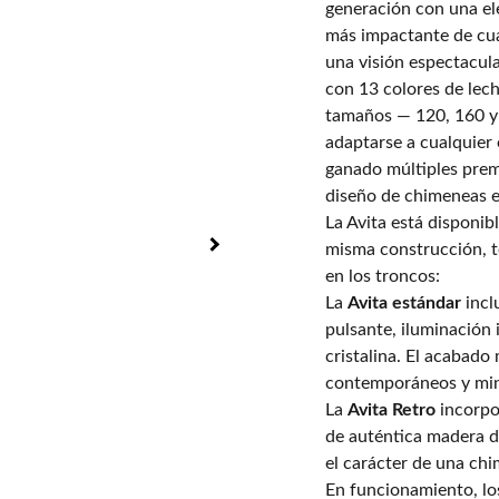
generación con una el
más impactante de cual
una visión espectacula
con 13 colores de lech
tamaños — 120, 160 y 
adaptarse a cualquier
ganado múltiples prem
diseño de chimeneas el
La Avita está disponi
misma construcción, t
en los troncos:
La
Avita estándar
incl
pulsante, iluminación 
cristalina. El acabado
contemporáneos y minim
La
Avita Retro
incorpo
de auténtica madera d
el carácter de una ch
En funcionamiento, lo