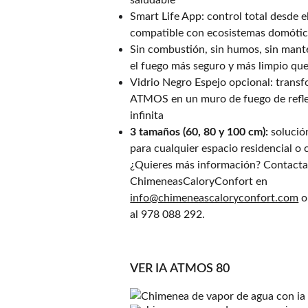
saludable
Smart Life App: control total desde e
compatible con ecosistemas domóti
Sin combustión, sin humos, sin mant
el fuego más seguro y más limpio que
Vidrio Negro Espejo opcional: transfo
ATMOS en un muro de fuego de refl
infinita
3 tamaños (60, 80 y 100 cm):
solució
para cualquier espacio residencial o 
¿Quieres más información? Contacta
ChimeneasCaloryConfort en
info@chimeneascaloryconfort.com
o
al 978 088 292.
VER IA ATMOS 80