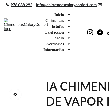
📞 
978 088 292
  | 
info@chimeneascaloryconfort.com
 ✉️ 
Inicio
Chimeneas
Estufas
Calefacción
Jardin
Accesorios
Información
IA CHIMEN
DE VAPOR 