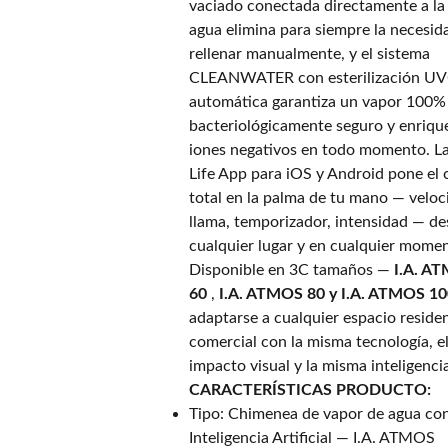
vaciado conectada directamente a la
agua elimina para siempre la necesid
rellenar manualmente, y el sistema
CLEANWATER con esterilización U
automática garantiza un vapor 100%
bacteriológicamente seguro y enriqu
iones negativos en todo momento. L
Life App para iOS y Android pone el 
total en la palma de tu mano — veloc
llama, temporizador, intensidad — d
cualquier lugar y en cualquier mome
Disponible en 3C tamaños —
I.A. A
60
,
I.A. ATMOS 80 y
I.A. ATMOS 1
adaptarse a cualquier espacio residen
comercial con la misma tecnología, 
impacto visual y la misma inteligenci
CARACTERÍSTICAS PRODUCTO:
Tipo: Chimenea de vapor de agua co
Inteligencia Artificial — I.A. ATMOS