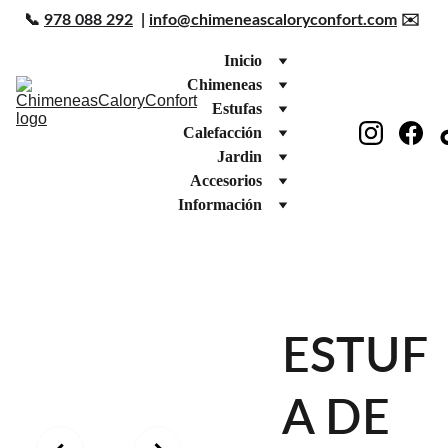
📞 
978 088 292
  | 
info@chimeneascaloryconfort.com
 ✉️ 
Inicio
Chimeneas
Estufas
Calefacción
Jardin
Accesorios
Información
ESTUF
A DE