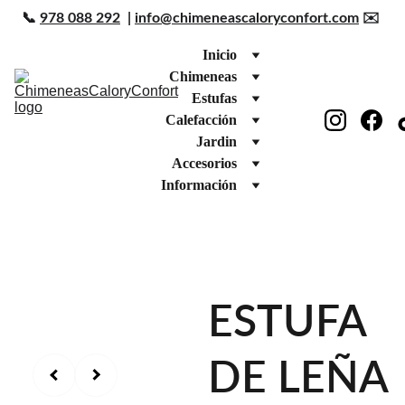
📞 
978 088 292
  | 
info@chimeneascaloryconfort.com
 ✉️ 
Inicio
Chimeneas
Estufas
Calefacción
Jardin
Accesorios
Información
ESTUFA
DE LEÑA