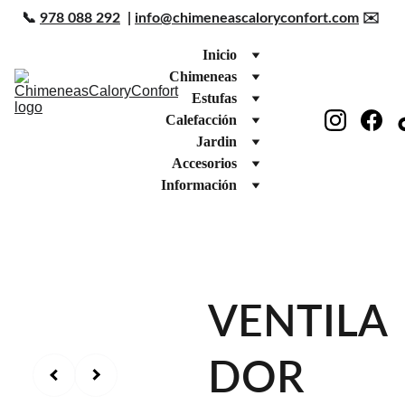
📞 
978 088 292
  | 
info@chimeneascaloryconfort.com
 ✉️ 
Inicio
Chimeneas
Estufas
Calefacción
Jardin
Accesorios
Información
VENTILA
DOR